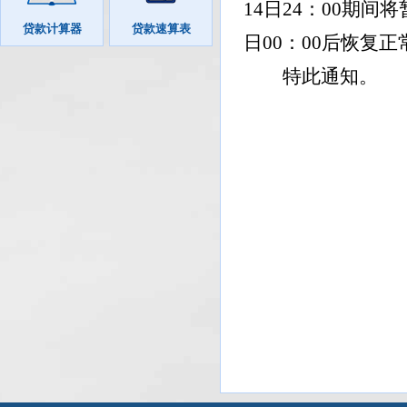
14
日
24
：
00
期间将
贷款计算器
贷款速算表
日
00
：
00
后恢复正
特此通知。