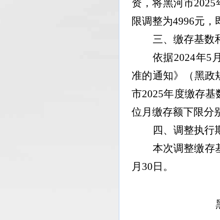
资，将黑河市
2025
限调整为
4996
元，
三、缴存基数
依据
2024
年
5
准的通知》（黑政
市
2025
年度缴存基
位月缴存额下限分
四、调整执行
本次调整缴存
月
30
日。